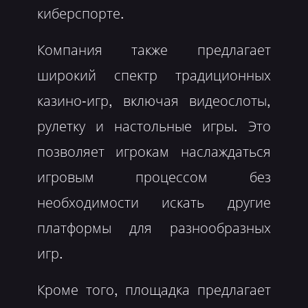
киберспорте.
Компания также предлагает
широкий спектр традиционных
казино-игр, включая видеослоты,
рулетку и настольные игры. Это
позволяет игрокам наслаждаться
игровым процессом без
необходимости искать другие
платформы для разнообразных
игр.
Кроме того, площадка предлагает