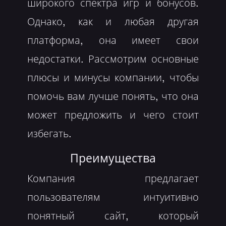
широкого спектра игр и бонусов.
Однако, как и любая другая
платформа, она имеет свои
недостатки. Рассмотрим основные
плюсы и минусы компании, чтобы
помочь вам лучше понять, что она
может предложить и чего стоит
избегать.
Преимущества
Компания предлагает
пользователям интуитивно
понятный сайт, который