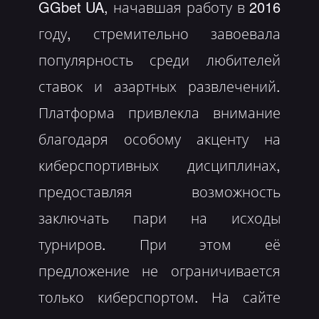
GGbet UA, начавшая работу в 2016
году, стремительно завоевала
популярность среди любителей
ставок и азартных развлечений.
Платформа привлекла внимание
благодаря особому акценту на
киберспортивных дисциплинах,
предоставляя возможность
заключать пари на исходы
турниров. При этом её
предложение не ограничивается
только киберспортом. На сайте