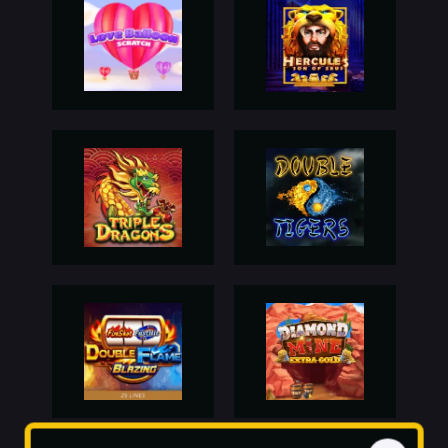
Автор – Алиса Михайленко.