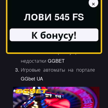
×
Дата обновления 06.08.2026
ЛОВИ 545 FS
В кратком обзоре казино
ГГБет:
К бонусу!
Краткий обзор казино GG bet
UA
Объективные преимущества и
недостатки GGBET
Игровые автоматы на портале
GGbet UA