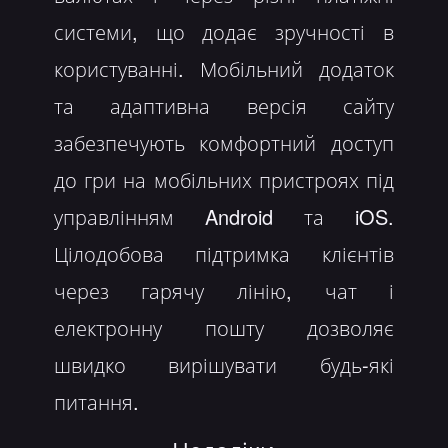
системи, що додає зручності в
користуванні. Мобільний додаток
та адаптивна версія сайту
забезпечують комфортний доступ
до гри на мобільних пристроях під
управлінням Android та iOS.
Цілодобова підтримка клієнтів
через гарячу лінію, чат і
електронну пошту дозволяє
швидко вирішувати будь-які
питання.