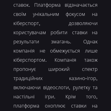
ставок. Платформа відзначається
своїм унікальним фокусом на
кіберспорт, дозволяючи
користувачам робити ставки на
результати змагань. Однак
компанія не обмежується лише
кіберспортом. Компанія також
пропонує широкий спектр
традиційних казино-ігор,
включаючи відеослоти, рулетку та
настільні ігри. Крім того,
платформа охоплює ставки на