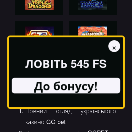
×
ЛОВІТЬ 545 FS
Автор – Аліса Михайленко.
Дата оновлення 05.08.2026
До бонусу!
У короткому огляді казино
ГГБет:
Повний огляд українського
казино GG bet